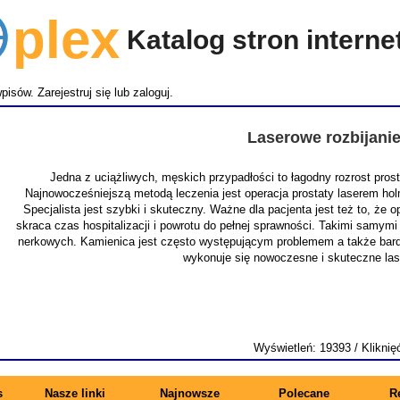
lex
Katalog stron intern
wpisów.
Zarejestruj się
lub
zaloguj
.
Laserowe rozbijani
Jedna z uciążliwych, męskich przypadłości to łagodny rozrost pro
Najnowocześniejszą metodą leczenia jest operacja prostaty laserem ho
Specjalista jest szybki i skuteczny. Ważne dla pacjenta jest też to, że
skraca czas hospitalizacji i powrotu do pełnej sprawności. Takimi samymi
nerkowych. Kamienica jest często występującym problemem a także bardz
wykonuje się nowoczesne i skuteczne la
Wyświetleń: 19393 / Kliknię
s
Nasze linki
Najnowsze
Polecane
R