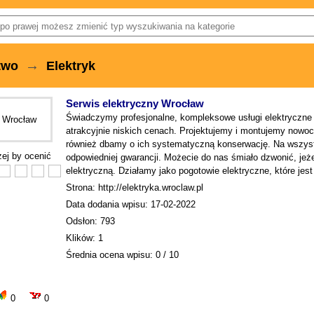
→
two
Elektryk
Serwis elektryczny Wrocław
Świadczymy profesjonalne, kompleksowe usługi elektryczne n
atrakcyjnie niskich cenach. Projektujemy i montujemy nowoc
również dbamy o ich systematyczną konserwację. Na wszys
iżej by ocenić
odpowiedniej gwarancji. Możecie do nas śmiało dzwonić, jeże
elektryczną. Działamy jako pogotowie elektryczne, które jes
Strona: http://elektryka.wroclaw.pl
Data dodania wpisu: 17-02-2022
Odsłon: 793
Klików: 1
Średnia ocena wpisu: 0 / 10
0
0