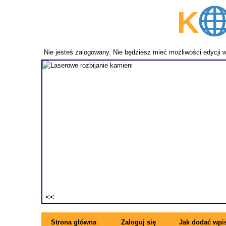
K
p
Nie jesteś zalogowany. Nie będziesz mieć możliwości edycji 
fundament
ezwykle
ne pręty z
rzymujesz
ę się z
Strona główna
Zaloguj się
Jak dodać wpi