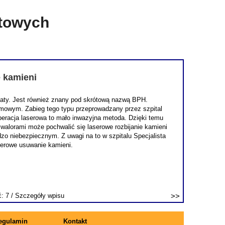
etowych
e kamieni
staty. Jest również znany pod skrótową nazwą BPH.
lmowym. Zabieg tego typu przeprowadzany przez szpital
 operacja laserowa to mało inwazyjna metoda. Dzięki temu
 walorami może pochwalić się laserowe rozbijanie kamieni
o niebezpiecznym. Z uwagi na to w szpitalu Specjalista
serowe usuwanie kamieni.
ć: 7 /
Szczegóły wpisu
egulamin
Kontakt