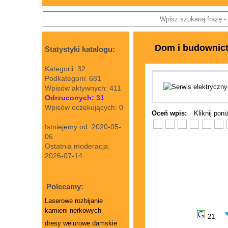
Dom i budownic
Statystyki katalogu:
Kategorii: 32
Podkategorii: 681
Wpisów aktywnych: 411
Odrzuconych: 31
Wpisów oczekujących: 0
Oceń wpis:
Kliknij pon
Istniejemy od: 2020-05-
06
Ostatnia moderacja:
2026-07-14
Polecamy:
Laserowe rozbijanie
kamieni nerkowych
21
dresy welurowe damskie