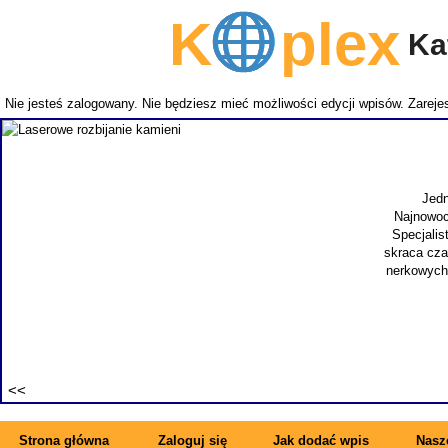
K
plex
Kat
Nie jesteś zalogowany. Nie będziesz mieć możliwości edycji wpisów.
Zarejes
Jedn
Najnowoc
Specjalis
skraca cza
nerkowych.
Strona główna
Zaloguj się
Jak dodać wpis
Nasze