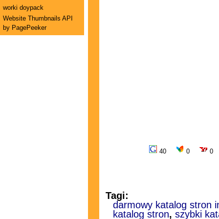
worki doypack
Website Thumbnails API
by PagePeeker
40
0
0
Tagi:
darmowy katalog stron 
katalog stron
,
szybki kat