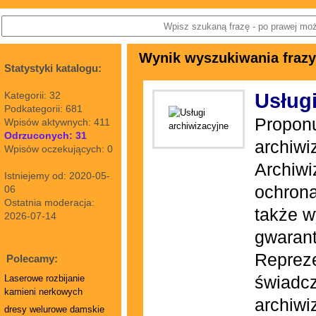
Wynik wyszukiwania frazy
Statystyki katalogu:
Kategorii: 32
Usługi
Podkategorii: 681
Proponu
Wpisów aktywnych: 411
Odrzuconych: 31
archiwi
Wpisów oczekujących: 0
Archiwi
Istniejemy od: 2020-05-
ochron
06
Ostatnia moderacja:
także w
2026-07-14
gwarant
Repreze
Polecamy:
świadcz
Laserowe rozbijanie
kamieni nerkowych
archiwi
dresy welurowe damskie