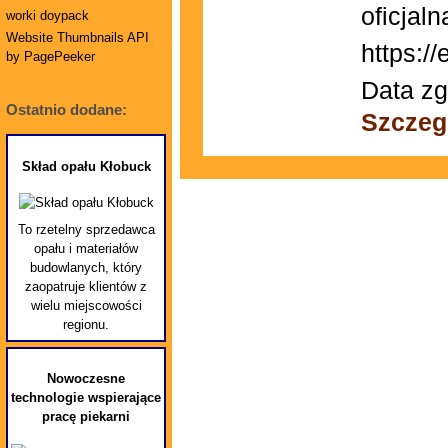
oficjal
worki doypack
Website Thumbnails API
https://
by PagePeeker
Data zg
Ostatnio dodane:
Szczeg
Skład opału Kłobuck
To rzetelny sprzedawca
opału i materiałów
budowlanych, który
zaopatruje klientów z
wielu miejscowości
regionu.
Nowoczesne
technologie wspierające
pracę piekarni