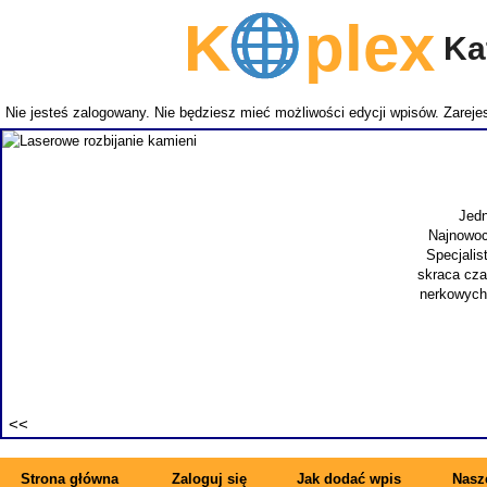
K
plex
Kat
Nie jesteś zalogowany. Nie będziesz mieć możliwości edycji wpisów.
Zarejes
Jedna z
Najnowocześn
Specjalista 
skraca czas ho
nerkowych. Ka
Strona główna
Zaloguj się
Jak dodać wpis
Nasze