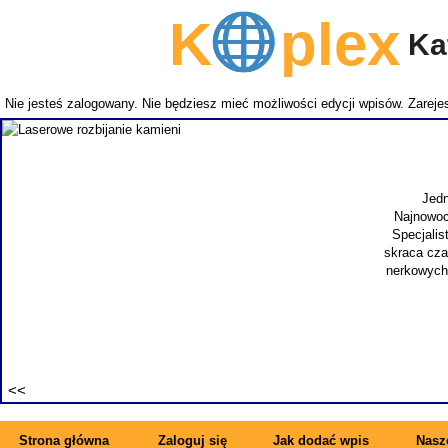
K
plex
Kat
Nie jesteś zalogowany. Nie będziesz mieć możliwości edycji wpisów.
Zarejes
Jedn
Najnowoc
Specjalis
skraca cza
nerkowych.
Strona główna
Zaloguj się
Jak dodać wpis
Nasze