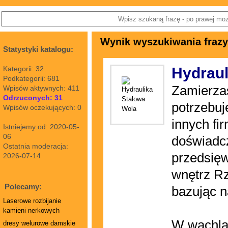
Wynik wyszukiwania frazy: 
Statystyki katalogu:
Kategorii: 32
Hydraul
Podkategorii: 681
Zamierzas
Wpisów aktywnych: 411
Odrzuconych: 31
potrzebuj
Wpisów oczekujących: 0
innych f
Istniejemy od: 2020-05-
06
doświadc
Ostatnia moderacja:
przedsięw
2026-07-14
wnętrz Rz
Polecamy:
bazując 
Laserowe rozbijanie
kamieni nerkowych
W wachla
dresy welurowe damskie