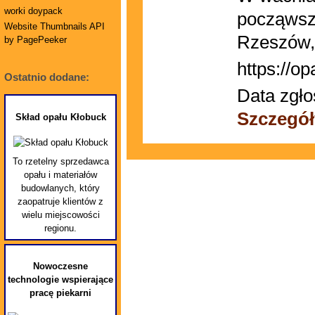
worki doypack
począwszy
Website Thumbnails API
Rzeszów, 
by PagePeeker
https://op
Ostatnio dodane:
Data zgło
Szczegół
Skład opału Kłobuck
To rzetelny sprzedawca
opału i materiałów
budowlanych, który
zaopatruje klientów z
wielu miejscowości
regionu.
Nowoczesne
technologie wspierające
pracę piekarni