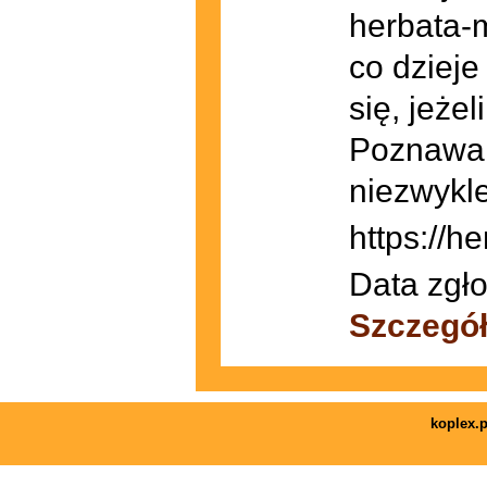
herbata-m
co dzieje
się, jeże
Poznawan
niezwykl
https://h
Data zgło
Szczegó
koplex.p