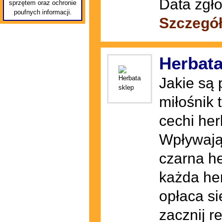
Data zgło
sprzętem oraz ochronie
poufnych informacji.
Szczegó
Herbata
Jakie są
miłośnik 
cechi her
Wpływają
czarna he
każda he
opłaca się
zacznij r