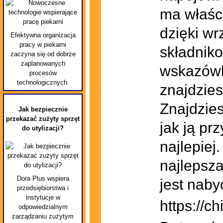
ma właśc
dzięki w
Efektywna organizacja
pracy w piekarni
składnik
zaczyna się od dobrze
zaplanowanych
wskazówk
procesów
technologicznych.
znajdzies
Znajdzie
Jak bezpiecznie
przekazać zużyty sprzęt
jak ją pr
do utylizacji?
najlepiej
najlepsz
Dora Plus wspiera
jest naby
przedsiębiorstwa i
instytucje w
https://c
odpowiedzialnym
zarządzaniu zużytym