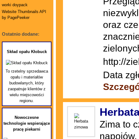
Przegląd
worki doypack
niezwykl
Website Thumbnails API
by PagePeeker
oraz cze
znaczni
Ostatnio dodane:
zielonyc
Skład opału Kłobuck
http://z
To rzetelny sprzedawca
Data zgł
opału i materiałów
budowlanych, który
Szczegó
zaopatruje klientów z
wielu miejscowości
regionu.
Herbat
Nowoczesne
Zima to 
technologie wspierające
pracę piekarni
napojów. 