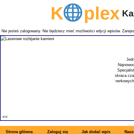
K
plex
Kat
Nie jesteś zalogowany. Nie będziesz mieć możliwości edycji wpisów.
Zarejes
Jedna z uciążl
Najnowocześniejszą
Specjalista jest szy
skraca czas hospitali
nerkowych. Kamienica
Strona główna
Zaloguj się
Jak dodać wpis
Nasze