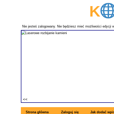
K
p
Nie jesteś zalogowany. Nie będziesz mieć możliwości edycji 
fundament
ezwykle
ne pręty z
rzymujesz
ę się z
Strona główna
Zaloguj się
Jak dodać wpi