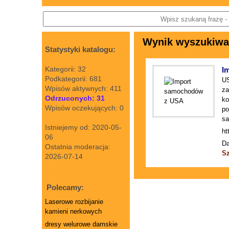
Wynik wyszukiwan
Statystyki katalogu:
Kategorii: 32
I
Podkategorii: 681
US
Wpisów aktywnych: 411
za
Odrzuconych: 31
ko
Wpisów oczekujących: 0
po
sa
Istniejemy od: 2020-05-
ht
06
Da
Ostatnia moderacja:
S
2026-07-14
Polecamy:
Laserowe rozbijanie
kamieni nerkowych
dresy welurowe damskie