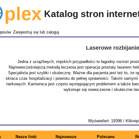
lex
Katalog stron intern
wpisów.
Zarejestruj się
lub
zaloguj
.
Laserowe rozbijani
Jedna z uciążliwych, męskich przypadłości to łagodny rozrost pro
Najnowocześniejszą metodą leczenia jest operacja prostaty laserem ho
Specjalista jest szybki i skuteczny. Ważne dla pacjenta jest też to, że
skraca czas hospitalizacji i powrotu do pełnej sprawności. Takimi samymi
nerkowych. Kamienica jest często występującym problemem a także bardz
wykonuje się nowoczesne i skuteczne la
Wyświetleń: 19396 / Kliknię
s
Nasze linki
Najnowsze
Polecane
R