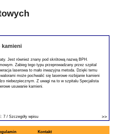
etowych
e kamieni
staty. Jest również znany pod skrótową nazwą BPH.
lmowym. Zabieg tego typu przeprowadzany przez szpital
 operacja laserowa to mało inwazyjna metoda. Dzięki temu
 walorami może pochwalić się laserowe rozbijanie kamieni
o niebezpiecznym. Z uwagi na to w szpitalu Specjalista
serowe usuwanie kamieni.
ć: 7 /
Szczegóły wpisu
egulamin
Kontakt