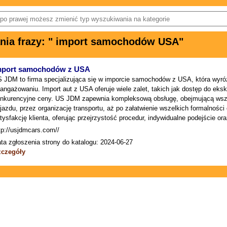
ia frazy: " import samochodów USA"
mport samochodów z USA
 JDM to firma specjalizująca się w imporcie samochodów z USA, która wyróż
angażowaniu. Import aut z USA oferuje wiele zalet, takich jak dostęp do e
nkurencyjne ceny. US JDM zapewnia kompleksową obsługę, obejmującą wszy
jazdu, przez organizację transportu, aż po załatwienie wszelkich formalności
tysfakcję klienta, oferując przejrzystość procedur, indywidualne podejście or
tp://usjdmcars.com//
ta zgłoszenia strony do katalogu: 2024-06-27
zczegóły