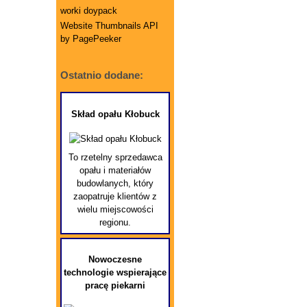
worki doypack
Website Thumbnails API
by PagePeeker
Ostatnio dodane:
Skład opału Kłobuck
To rzetelny sprzedawca
opału i materiałów
budowlanych, który
zaopatruje klientów z
wielu miejscowości
regionu.
Nowoczesne
technologie wspierające
pracę piekarni