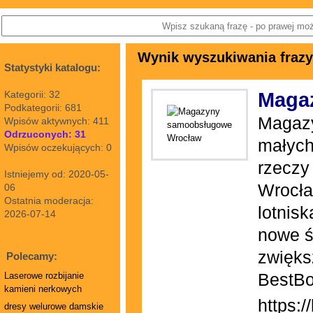
Wynik wyszukiwania fraz
Statystyki katalogu:
Kategorii: 32
Maga
Podkategorii: 681
Magazy
Wpisów aktywnych: 411
Odrzuconych: 31
małych
Wpisów oczekujących: 0
rzeczy
Istniejemy od: 2020-05-
Wrocła
06
Ostatnia moderacja:
lotnis
2026-07-14
nowe ś
zwięks
Polecamy:
BestBo
Laserowe rozbijanie
kamieni nerkowych
https:/
dresy welurowe damskie