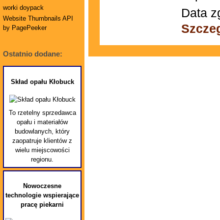
worki doypack
Data z
Website Thumbnails API
Szcze
by PagePeeker
Ostatnio dodane:
Skład opału Kłobuck
To rzetelny sprzedawca
opału i materiałów
budowlanych, który
zaopatruje klientów z
wielu miejscowości
regionu.
Nowoczesne
technologie wspierające
pracę piekarni