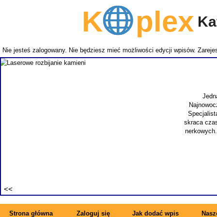
K
plex
Kat
Nie jesteś zalogowany. Nie będziesz mieć możliwości edycji wpisów.
Zarejes
Laserowe rozbijanie kamieni
adłości to łagodny rozrost prostaty. Jest również znany pod skrótową nazw
t operacja prostaty laserem holmowym. Zabieg tego typu przeprowadzany prz
ne dla pacjenta jest też to, że operacja laserowa to mało inwazyjna metoda. 
ełnej sprawności. Takimi samymi walorami może pochwalić się laserowe rozbij
ującym problemem a także bardzo niebezpiecznym. Z uwagi na to w szpitalu 
się nowoczesne i skuteczne laserowe usuwanie kamieni.
Wyświetleń: 19390 / Kliknięć: 7 /
Szczegóły wpisu
Strona główna
Zaloguj się
Jak dodać wpis
Nasze