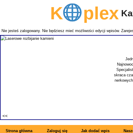
K
plex
Kat
Nie jesteś zalogowany. Nie będziesz mieć możliwości edycji wpisów.
Zarejes
Laserowe roz
Jedna z uciążliwych, męskich przypadłości to łagodny ro
Najnowocześniejszą metodą leczenia jest operacja prostaty l
Specjalista jest szybki i skuteczny. Ważne dla pacjenta jest t
skraca czas hospitalizacji i powrotu do pełnej sprawności. Tak
nerkowych. Kamienica jest często występującym problemem a ta
wykonuje się nowoczesne i sku
Wyświetleń: 19380 
Strona główna
Zaloguj się
Jak dodać wpis
Nasze