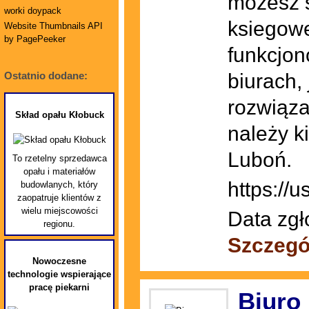
możesz s
worki doypack
ksiegowe
Website Thumbnails API
by PagePeeker
funkcjon
biurach, 
Ostatnio dodane:
rozwiązan
Skład opału Kłobuck
należy k
Luboń.
To rzetelny sprzedawca
opału i materiałów
https://
budowlanych, który
zaopatruje klientów z
wielu miejscowości
Data zgł
regionu.
Szczegó
Nowoczesne
technologie wspierające
pracę piekarni
Biuro