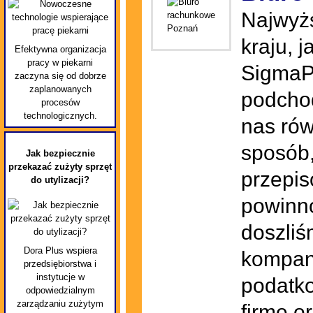
Najwyżs
kraju, 
Efektywna organizacja
pracy w piekarni
SigmaP
zaczyna się od dobrze
zaplanowanych
podchod
procesów
technologicznych.
nas rów
sposób,
Jak bezpiecznie
przekazać zużyty sprzęt
przepi
do utylizacji?
powinno
doszliś
Dora Plus wspiera
kompan
przedsiębiorstwa i
instytucje w
podatko
odpowiedzialnym
zarządzaniu zużytym
firmę o