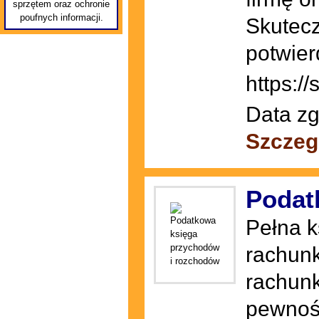
sprzętem oraz ochronie
poufnych informacji.
Skutec
potwier
https://
Data zg
Szczeg
Podat
Pełna 
rachunk
rachun
pewnoś