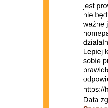
jest pr
nie będ
ważne j
homepay
działal
Lepiej 
sobie 
prawid
odpowi
https:/
Data zg