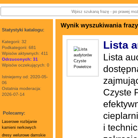
Wynik wyszukiwania frazy:
Statystyki katalogu:
Lista 
Kategorii: 32
Podkategorii: 681
Wpisów aktywnych: 411
Lista a
Odrzuconych: 31
Wpisów oczekujących: 0
dostępn
Istniejemy od: 2020-05-
zajmują
06
Ostatnia moderacja:
Czyste P
2026-07-14
efektywn
Polecamy:
cieplar
Laserowe rozbijanie
i techn
kamieni nerkowych
dresy welurowe damskie