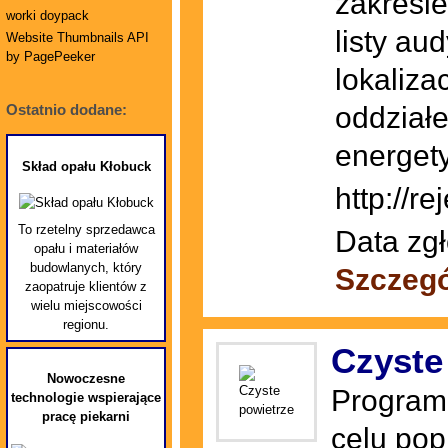
zakresi
worki doypack
listy au
Website Thumbnails API
by PagePeeker
lokaliza
oddział
Ostatnio dodane:
energet
Skład opału Kłobuck
http://r
To rzetelny sprzedawca
Data zgł
opału i materiałów
budowlanych, który
Szczegó
zaopatruje klientów z
wielu miejscowości
regionu.
Czyste
Nowoczesne
Program 
technologie wspierające
pracę piekarni
celu pop