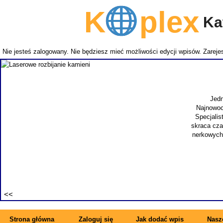
K
plex
Kat
Nie jesteś zalogowany. Nie będziesz mieć możliwości edycji wpisów.
Zarejes
Jedn
Najnowoc
Specjalis
skraca cza
nerkowych.
Strona główna
Zaloguj się
Jak dodać wpis
Nasze