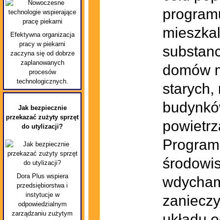
program
mieszkal
Efektywna organizacja
pracy w piekarni
substanc
zaczyna się od dobrze
zaplanowanych
domów m
procesów
technologicznych.
starych,
budynków
Jak bezpiecznie
przekazać zużyty sprzęt
powietrz
do utylizacji?
Program 
środowis
Dora Plus wspiera
wdycham
przedsiębiorstwa i
instytucje w
zaniecz
odpowiedzialnym
zarządzaniu zużytym
układu 