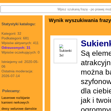
Wynik wyszukiwania frazy:
Statystyki katalogu:
Kategorii: 32
Podkategorii: 681
Sukienk
Wpisów aktywnych: 411
Odrzuconych: 31
Są eleme
Wpisów oczekujących: 0
atrakcyj
Istniejemy od: 2020-05-
06
można ba
Ostatnia moderacja:
2026-07-14
szyfonowe
dla ciebi
Polecamy:
Laserowe rozbijanie
jak i tw
kamieni nerkowych
ogromnym,
dresy welurowe damskie