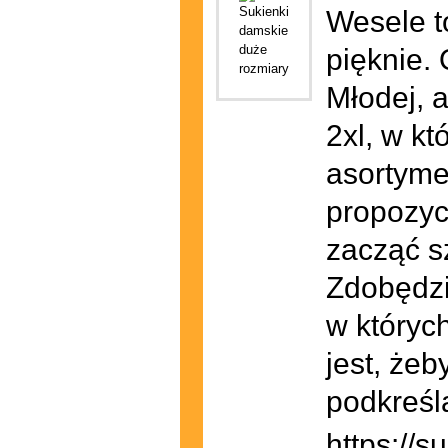
Wesele t
pięknie.
Młodej, a
2xl, w kt
asortyme
propozycj
zacząć s
Zdobędzi
w któryc
jest, że
podkreśla
https://s