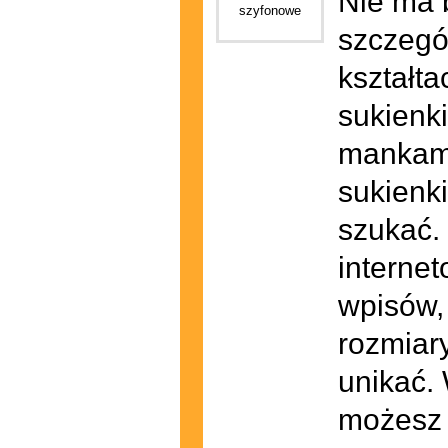
Nie ma b
szczegól
kształt
sukienki
mankame
sukienki
szukać. 
internet
wpisów, 
rozmiary
unikać.
możesz 