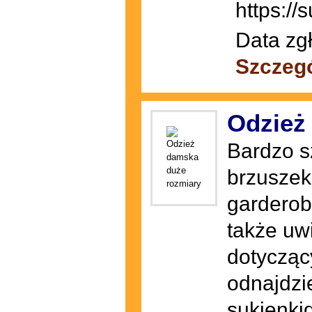
https://
Data zg
Szczeg
Odzież
Bardzo s
brzuszek
garderob
także uwi
dotycząc
odnajdzie
sukienkid