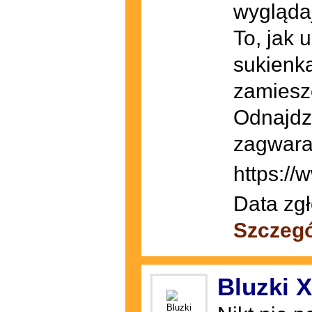
wyglądaj
To, jak 
sukienk
zamiesz
Odnajdzi
zagwaran
https://
Data zgł
Szczegó
Bluzki 