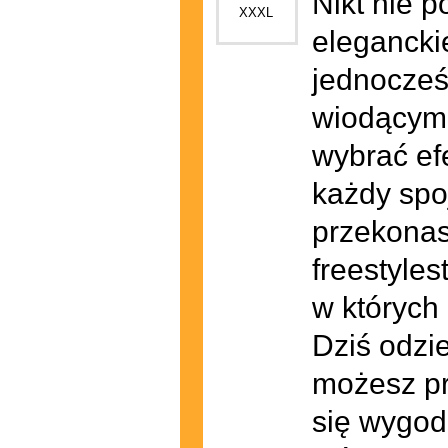
Nikt nie 
elegancki
jednocześ
wiodącym 
wybrać efe
każdy spo
przekonas
freestyles
w których
Dziś odzi
możesz pr
się wygod