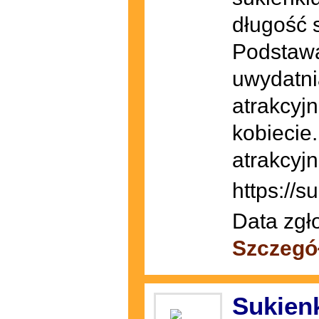
długość s
Podstawą 
uwydatni
atrakcyjn
kobiecie
atrakcyjn
https://s
Data zgł
Szczegó
Sukien