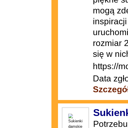
mogą zde
inspiracj
uruchomi
rozmiar 
się w ni
https://m
Data zgł
Szczegó
Sukien
Potrzebuj