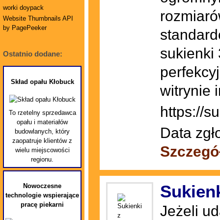
worki doypack
rozmiaró
Website Thumbnails API
by PagePeeker
standard
sukienki
Ostatnio dodane:
perfekcy
Skład opału Kłobuck
witrynie 
https://s
To rzetelny sprzedawca
opału i materiałów
Data zgł
budowlanych, który
zaopatruje klientów z
Szczegó
wielu miejscowości
regionu.
Sukienk
Nowoczesne
technologie wspierające
pracę piekarni
Jeżeli u