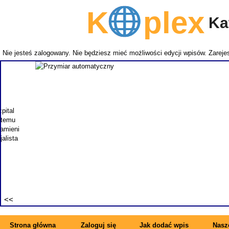
K
plex
Kat
Nie jesteś zalogowany. Nie będziesz mieć możliwości edycji wpisów.
Zarejes
NEMITECH
takich j
zapewnia
specjal
synonimem 
Strona główna
Zaloguj się
Jak dodać wpis
Nasze