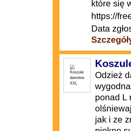
które się 
https://fre
Data zgło
Szczegół
Koszul
Odzież d
wygodna 
ponad L 
olśniewa
jak i ze 
piękne su