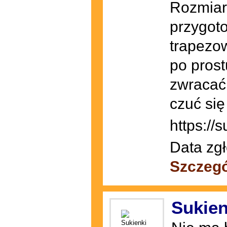
Rozmiar
przygot
trapezow
po prost
zwracać
czuć się
https://
Data zgł
Szczegó
Sukien