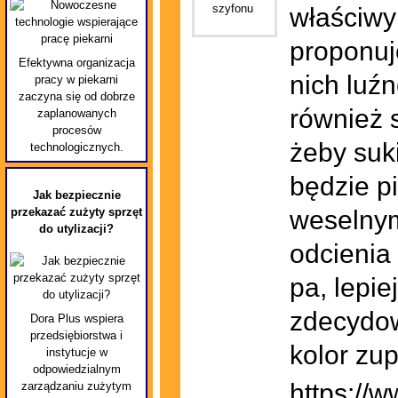
właściwy
proponuj
Efektywna organizacja
nich luźn
pracy w piekarni
zaczyna się od dobrze
również s
zaplanowanych
procesów
żeby suk
technologicznych.
będzie p
Jak bezpiecznie
przekazać zużyty sprzęt
weselnym
do utylizacji?
odcienia
pa, lepi
zdecydow
Dora Plus wspiera
przedsiębiorstwa i
kolor zu
instytucje w
odpowiedzialnym
https://w
zarządzaniu zużytym