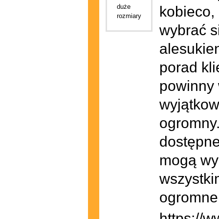
kobieco,
wybrać s
alesukie
porad kli
powinny 
wyjątkow
ogromny.
dostępne
mogą wyb
wszystki
ogromne
https://w