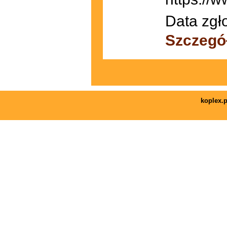
Data zgł
Szczegó
koplex.p