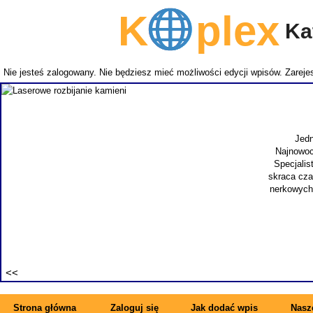
K
plex
Kat
Nie jesteś zalogowany. Nie będziesz mieć możliwości edycji wpisów.
Zarejes
Jedn
Najnowoc
Specjalis
skraca cza
nerkowych.
Strona główna
Zaloguj się
Jak dodać wpis
Nasze