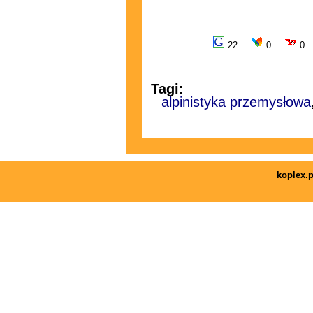
22
0
0
Tagi:
alpinistyka przemysłowa
koplex.p