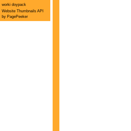
worki doypack
Website Thumbnails API
by PagePeeker