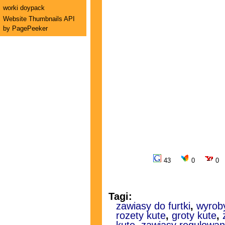
worki doypack
Website Thumbnails API
by PagePeeker
43
0
0
Tagi:
zawiasy do furtki
,
wyrob
rozety kute
,
groty kute
,