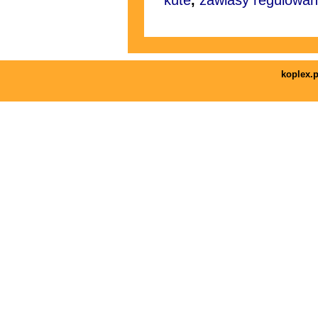
kute
,
zawiasy regulowa
koplex.p