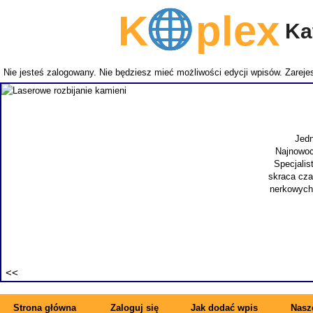
K
plex
Kat
Nie jesteś zalogowany. Nie będziesz mieć możliwości edycji wpisów.
Zarejes
Jedn
Najnowoc
Specjalis
skraca cza
nerkowych.
Strona główna
Zaloguj się
Jak dodać wpis
Nasze