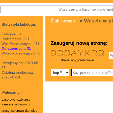
» Wesele w pl
Ślub i wesele
Statystyki katalogu:
Kategorii: 32
Podkategorii: 681
Zasugeruj nową stronę:
Wpisów aktywnych: 411
Odrzuconych: 31
****** ***** ***** * * * * * ****** *****
* * * * * * * * * * * ** * * * *
Wpisów oczekujących: 0
* * * * * * * * * ** * * * *
* * * ***** * * * ** ****** * *
* * * * ***** * * ** * * * * *
* * * * * * * * * * ** * * * *
****** ***** ***** * * * * * * * **** *
Kliknij, aby przeładować
Istniejemy od: 2020-05-
06
Ostatnia moderacja:
2026-07-14
Polecamy:
Laserowe rozbijanie
kamieni nerkowych
dresy welurowe damskie