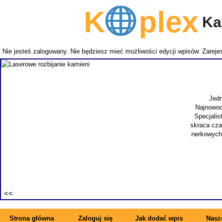
K
plex
Kat
Nie jesteś zalogowany. Nie będziesz mieć możliwości edycji wpisów.
Zarejes
Jedn
Najnowoc
Specjalis
skraca cza
nerkowych.
Strona główna
Zaloguj się
Jak dodać wpis
Nasze