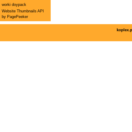
worki doypack
Website Thumbnails API
by PagePeeker
koplex.p