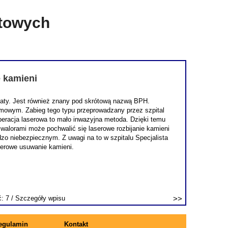
etowych
e kamieni
staty. Jest również znany pod skrótową nazwą BPH.
lmowym. Zabieg tego typu przeprowadzany przez szpital
 operacja laserowa to mało inwazyjna metoda. Dzięki temu
 walorami może pochwalić się laserowe rozbijanie kamieni
o niebezpiecznym. Z uwagi na to w szpitalu Specjalista
serowe usuwanie kamieni.
ć: 7 /
Szczegóły wpisu
egulamin
Kontakt