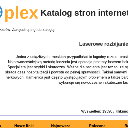
lex
Katalog stron intern
wpisów.
Zarejestruj się
lub
zaloguj
.
Laserowe rozbijani
Jedna z uciążliwych, męskich przypadłości to łagodny rozrost pro
Najnowocześniejszą metodą leczenia jest operacja prostaty laserem ho
Specjalista jest szybki i skuteczny. Ważne dla pacjenta jest też to, że
skraca czas hospitalizacji i powrotu do pełnej sprawności. Takimi samymi
nerkowych. Kamienica jest często występującym problemem a także bardz
wykonuje się nowoczesne i skuteczne la
Wyświetleń: 19390 / Kliknię
s
Nasze linki
Najnowsze
Polecane
R