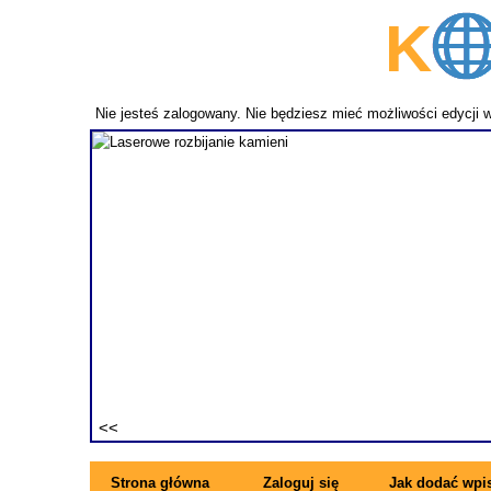
K
p
Nie jesteś zalogowany. Nie będziesz mieć możliwości edycji 
fundament
ezwykle
ne pręty z
rzymujesz
ę się z
Strona główna
Zaloguj się
Jak dodać wpi