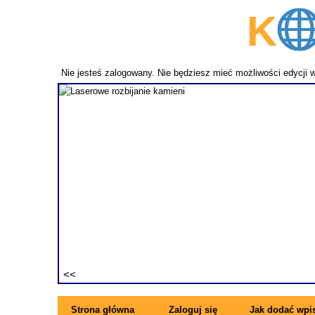
K
p
Nie jesteś zalogowany. Nie będziesz mieć możliwości edycji 
fundament
ezwykle
ne pręty z
rzymujesz
ę się z
Strona główna
Zaloguj się
Jak dodać wpi