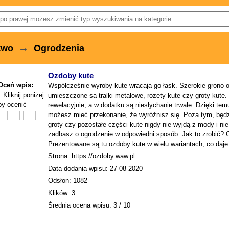
→
two
Ogrodzenia
Ozdoby kute
Oceń wpis:
Współcześnie wyroby kute wracają go łask. Szerokie grono 
Kliknij poniżej
umieszczone są tralki metalowe, rozety kute czy groty kute. 
by ocenić
rewelacyjnie, a w dodatku są niesłychanie trwałe. Dzięki te
możesz mieć przekonanie, że wyróżnisz się. Poza tym, będzi
groty czy pozostałe części kute nigdy nie wyjdą z mody i ni
zadbasz o ogrodzenie w odpowiedni sposób. Jak to zrobić?
Prezentowane są tu ozdoby kute w wielu wariantach, co daje 
Strona: https://ozdoby.waw.pl
Data dodania wpisu: 27-08-2020
Odsłon: 1082
Klików: 3
Średnia ocena wpisu: 3 / 10