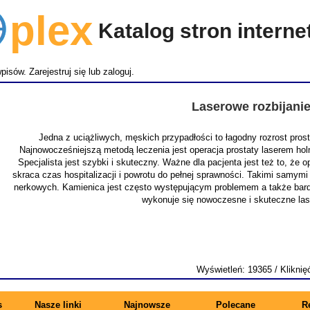
lex
Katalog stron intern
wpisów.
Zarejestruj się
lub
zaloguj
.
Laserowe rozbijani
Jedna z uciążliwych, męskich przypadłości to łagodny rozrost pro
Najnowocześniejszą metodą leczenia jest operacja prostaty laserem ho
Specjalista jest szybki i skuteczny. Ważne dla pacjenta jest też to, że
skraca czas hospitalizacji i powrotu do pełnej sprawności. Takimi samymi
nerkowych. Kamienica jest często występującym problemem a także bardz
wykonuje się nowoczesne i skuteczne la
Wyświetleń: 19365 / Kliknię
s
Nasze linki
Najnowsze
Polecane
R