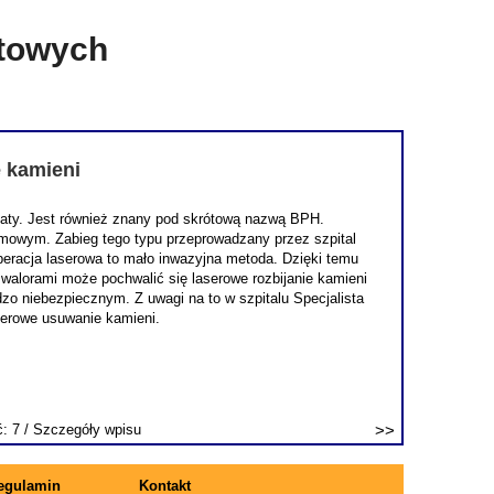
etowych
e kamieni
staty. Jest również znany pod skrótową nazwą BPH.
lmowym. Zabieg tego typu przeprowadzany przez szpital
 operacja laserowa to mało inwazyjna metoda. Dzięki temu
 walorami może pochwalić się laserowe rozbijanie kamieni
o niebezpiecznym. Z uwagi na to w szpitalu Specjalista
serowe usuwanie kamieni.
ć: 7 /
Szczegóły wpisu
egulamin
Kontakt