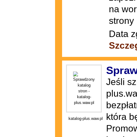
na wor
strony 
Data z
Szcze
Spraw
Jeśli s
plus.wa
bezpłat
która b
katalog-plus.waw.pl
Promowa