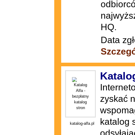
odbiorcó
najwyższ
HQ.
Data zgł
Szczegó
Katalog
Internet
zyskać n
wspomaga
katalog s
katalog-alfa.pl
odsyłają