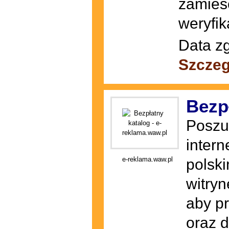
zamieśc
weryfik
Data zg
Szczeg
Bezp
Poszuk
intern
e-reklama.waw.pl
polsk
witryn
aby p
oraz 