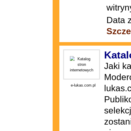
witryn
Data z
Szcze
Katal
Jaki k
Modero
e-lukas.com.pl
lukas.
Publik
selekc
zostan