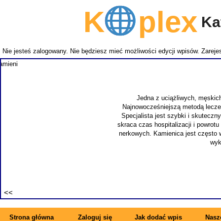
K
plex
Kat
Nie jesteś zalogowany. Nie będziesz mieć możliwości edycji wpisów.
Zarejes
NEMITECH
takich j
zapewnia
specjal
synonimem 
Strona główna
Zaloguj się
Jak dodać wpis
Nasze