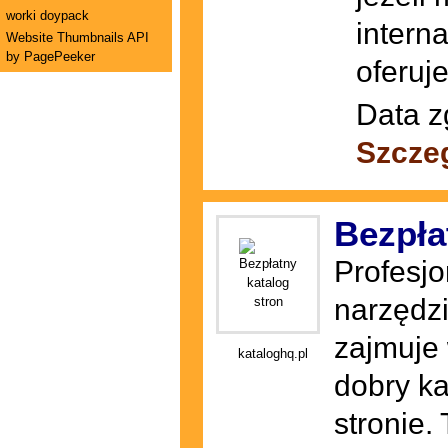
worki doypack
intern
Website Thumbnails API
by PagePeeker
oferuj
Data z
Szcze
Bezpła
Profesjo
narzędzi
zajmuje
kataloghq.pl
dobry k
stronie.