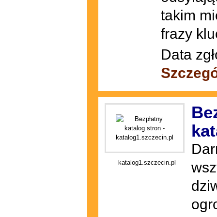
takim mi
frazy kl
Data zgł
Szczegó
Bez
kat
Dar
katalog1.szczecin.pl
wsz
dzi
ogr