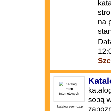
kat
str
na 
sta
Dat
12:
Szc
Katal
katalog
sobą w
katalog.seomoz.pl
zapozn