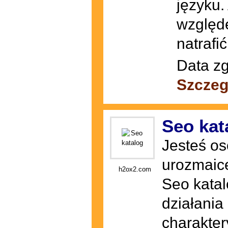
języku.
względe
natrafi
Data zg
Szczeg
Seo kat
Jesteś os
urozmaice
h2ox2.com
Seo katalo
działania
charakter