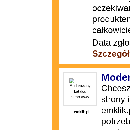
oczekiwa
produkte
całkowici
Data zgło
Szczegół
Moder
Chcesz
strony 
emklik.
emklik.pl
potrzeb