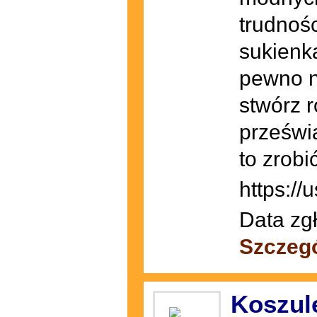
trudnośc
sukienka
pewno n
stwórz r
prześwi
to zrobi
https://
Data zg
Szczeg
Koszul