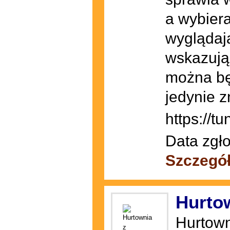
a wybiera
wyglądają
wskazują
można będ
jedynie z
https://tu
Data zgło
Szczegó
Hurto
Hurtown