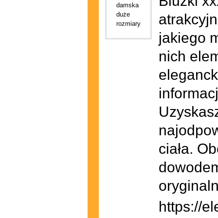
Bluzki x
atrakcyj
jakiego 
nich ele
eleganck
informac
Uzyskasz
najodpow
ciała. O
dowodem 
oryginal
https://e