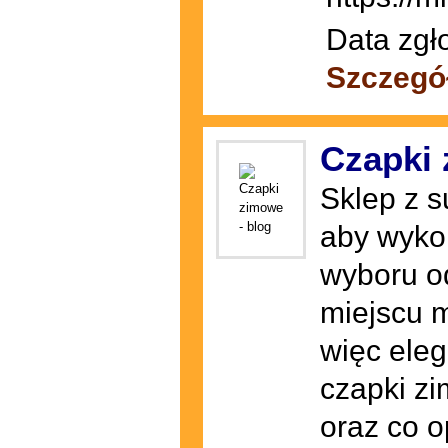
Data zgł
Szczegó
Czapki 
Sklep z s
aby wyko
wyboru od
miejscu 
więc eleg
czapki z
oraz co o