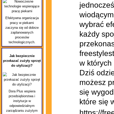
jednocześ
wiodącym 
Efektywna organizacja
wybrać efe
pracy w piekarni
zaczyna się od dobrze
każdy spo
zaplanowanych
procesów
przekonas
technologicznych.
freestyles
Jak bezpiecznie
przekazać zużyty sprzęt
w których
do utylizacji?
Dziś odzi
możesz pr
się wygod
Dora Plus wspiera
przedsiębiorstwa i
które się 
instytucje w
odpowiedzialnym
https://fre
zarządzaniu zużytym