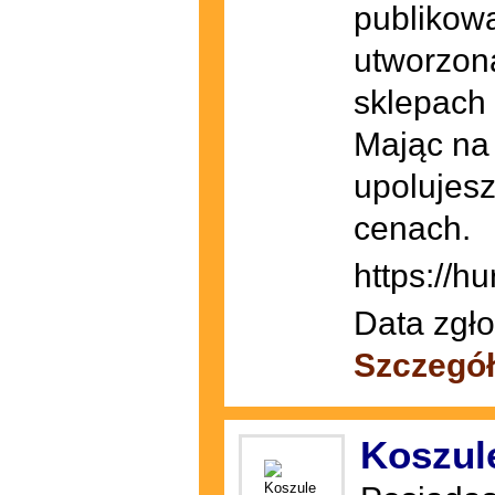
publikowa
utworzona
sklepach
Mając na
upolujesz
cenach.
https://hu
Data zgło
Szczegó
Koszul