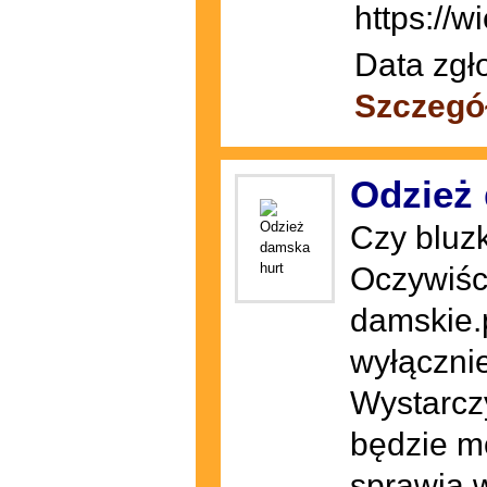
https://w
Data zgł
Szczegó
Odzież
Czy bluz
Oczywiści
damskie.p
wyłącznie
Wystarczy
będzie m
sprawia 