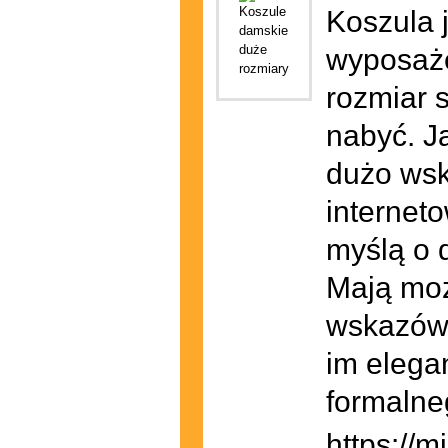
Koszula 
wyposaże
rozmiar 
nabyć. J
dużo wsk
internet
myślą o 
Mają moż
wskazówe
im elega
formalne
https://mi