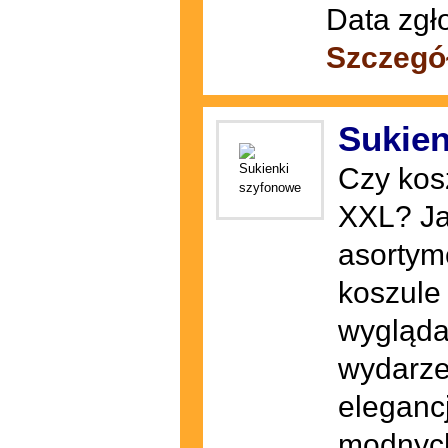
Data zgł
Szczegó
Sukien
Czy kos
XXL? Ja
asortym
koszule
wygląda
wydarze
elegancj
modnych