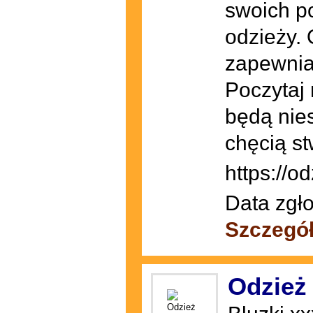
swoich po
odzieży.
zapewnia
Poczytaj 
będą nie
chęcią st
https://od
Data zgło
Szczegó
Odzież