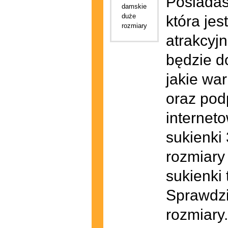
Posiadas
która je
atrakcyjn
będzie d
jakie wa
oraz pod
internet
sukienki 
rozmiary
sukienki
Sprawdzi
rozmiary.