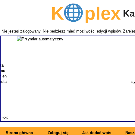
K
plex
Kat
Nie jesteś zalogowany. Nie będziesz mieć możliwości edycji wpisów.
Zarejes
NEMITECH
takich j
zapewnia
specjal
synonimem 
Strona główna
Zaloguj się
Jak dodać wpis
Nasze