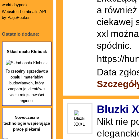
worki doypack
a również
Website Thumbnails API
by PagePeeker
ciekawej 
xxl można
Ostatnio dodane:
spódnic.
Skład opału Kłobuck
https://hu
Data zgło
To rzetelny sprzedawca
opału i materiałów
Szczegół
budowlanych, który
zaopatruje klientów z
wielu miejscowości
regionu.
Bluzki 
Nowoczesne
Nikt nie 
technologie wspierające
pracę piekarni
elegancki