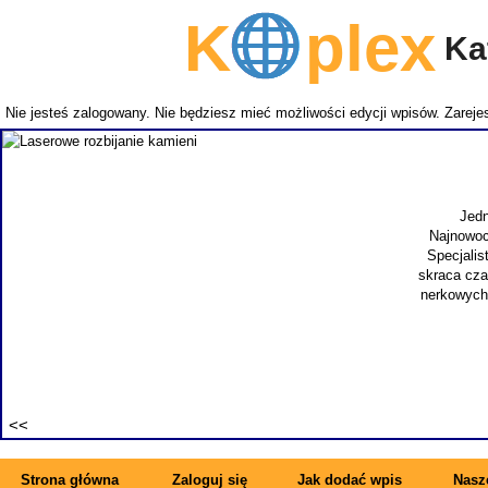
K
plex
Kat
Nie jesteś zalogowany. Nie będziesz mieć możliwości edycji wpisów.
Zarejes
Jedn
Najnowoc
Specjalis
skraca cza
nerkowych.
Strona główna
Zaloguj się
Jak dodać wpis
Nasze