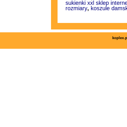
sukienki xxl sklep inter
rozmiary
,
koszule damsk
koplex.p