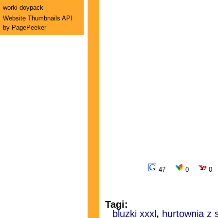
worki doypack
Website Thumbnails API
by PagePeeker
47
0
0
Tagi:
bluzki xxxl
,
hurtownia z 