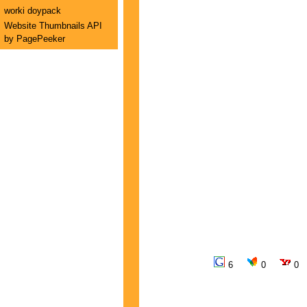
worki doypack
Website Thumbnails API
by PagePeeker
6
0
0