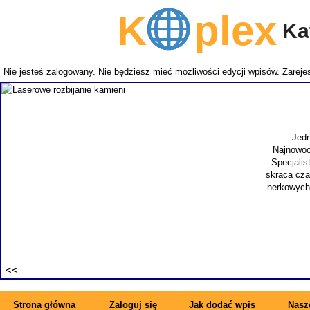
K
plex
Kat
Nie jesteś zalogowany. Nie będziesz mieć możliwości edycji wpisów.
Zarejes
Jedn
Najnowoc
Specjalis
skraca cza
nerkowych.
Strona główna
Zaloguj się
Jak dodać wpis
Nasze