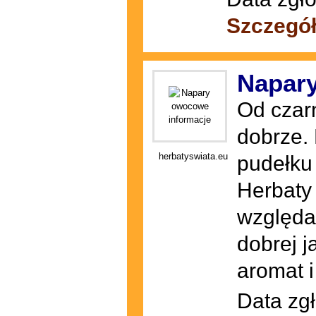
Szczegół
Napar
Od czar
dobrze. 
herbatyswiata.eu
pudełku 
Herbaty
względam
dobrej 
aromat i
Data zgł