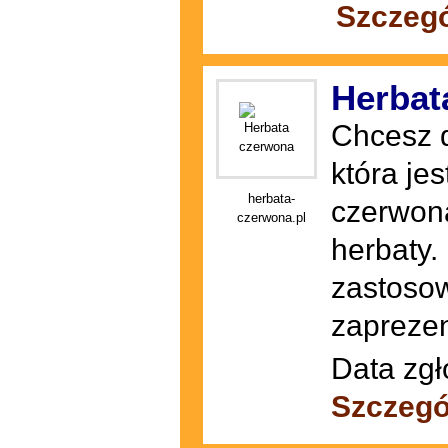
Szczegó
Herbat
Chcesz d
która je
herbata-
czerwona
czerwona.pl
herbaty.
zastosow
zaprezen
Data zgł
Szczegó