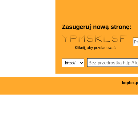
Zasugeruj nową stronę:
* * ****** * * ***** * * * ***** *******
* * * * ** ** * * * ** * * * *
* * * * * * * * * * ** * * *
* ****** * * * ***** ** * ***** ****
* * * * * * ** * * *
* * * * * * * ** * * * *
* * * * ***** * * ******* ***** *
Kliknij, aby przeładować
koplex.p