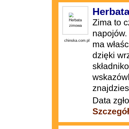
Herbat
Zima to 
napojów. 
chinska.com.pl
ma właśc
dzięki w
składnik
wskazówk
znajdzies
Data zgło
Szczegół