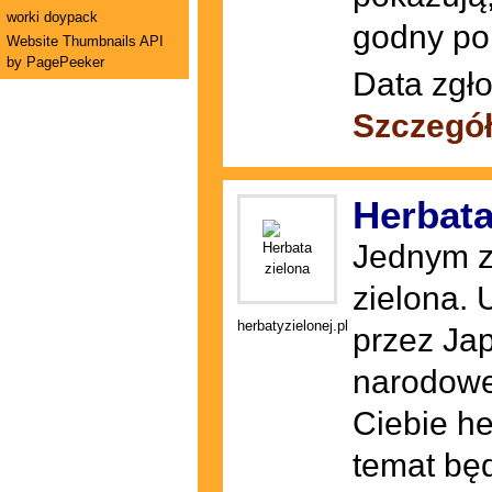
worki doypack
godny pol
Website Thumbnails API
by PagePeeker
Data zgło
Szczegół
Herbata
Jednym z
zielona. 
herbatyzielonej.pl
przez Ja
narodoweg
Ciebie he
temat będ