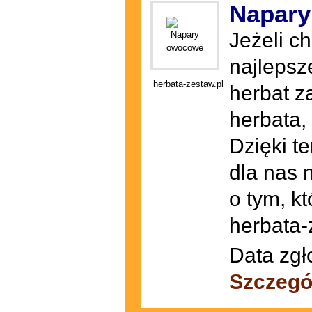
Napar
Jeżeli c
najlepsz
herbata-zestaw.pl
herbat z
herbata,
Dzięki t
dla nas 
o tym, k
herbata-
Data zgł
Szczegó