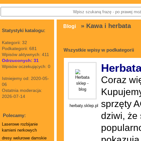
» Kawa i herbata
Blogi
Statystyki katalogu:
Kategorii: 32
Podkategorii: 681
Wszystkie wpisy w podkategorii
Wpisów aktywnych: 411
Odrzuconych: 31
Herbata
Wpisów oczekujących: 0
Coraz wię
Istniejemy od: 2020-05-
06
Kupujemy 
Ostatnia moderacja:
2026-07-14
sprzęty A
herbaty.sklep.pl
dziwi, że
Polecamy:
Laserowe rozbijanie
popularno
kamieni nerkowych
pokazują,
dresy welurowe damskie