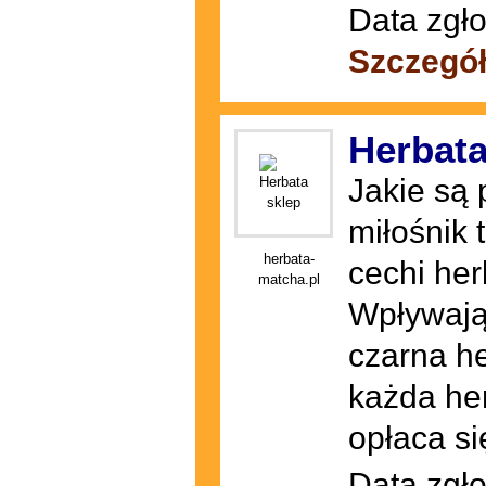
Data zgło
Szczegół
Herbata
Jakie są
miłośnik 
herbata-
cechi her
matcha.pl
Wpływają
czarna he
każda he
opłaca się
Data zgło