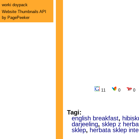
worki doypack
Website Thumbnails API
by PagePeeker
11
0
0
Tagi:
english breakfast
,
hibis
darjeeling
,
sklep z herba
sklep
,
herbata sklep int