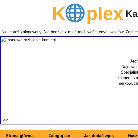
K
plex
Kat
Nie jesteś zalogowany. Nie będziesz mieć możliwości edycji wpisów.
Zarejes
Jedn
Najnowoc
Specjalis
skraca cza
nerkowych.
Strona główna
Zaloguj się
Jak dodać wpis
Nasze