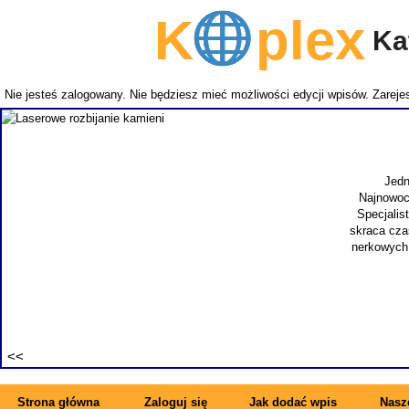
K
plex
Kat
Nie jesteś zalogowany. Nie będziesz mieć możliwości edycji wpisów.
Zarejes
NEMITECH
takich j
zapewnia
specjal
synonimem 
Strona główna
Zaloguj się
Jak dodać wpis
Nasze