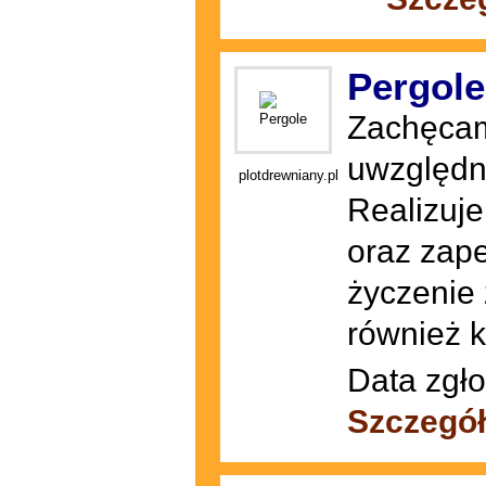
Pergole
Zachęcam
uwzględn
plotdrewniany.pl
Realizuj
oraz zap
życzenie 
również k
Data zgło
Szczegół