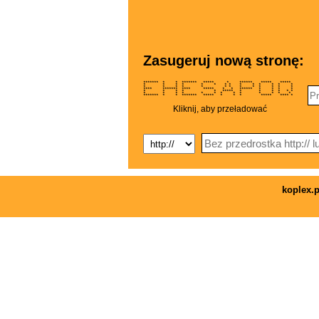
Zasugeruj nową stronę:
******* * * ******* ***** * ****** ***** *****
* * * * * * * * * * * * * *
* * * * * * * * * * * * *
**** ******* **** ***** * * ****** * * * *
* * * * * ***** * * * * * *
* * * * * * * * * * * * *
******* * * ******* ***** * * * ***** **** *
Kliknij, aby przeładować
koplex.p