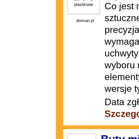
Co jest
sztuczn
dorman.pl
precyzja
wymagan
uchwyty
wyboru 
element
wersje t
Data zg
Szczegó
Buty mi