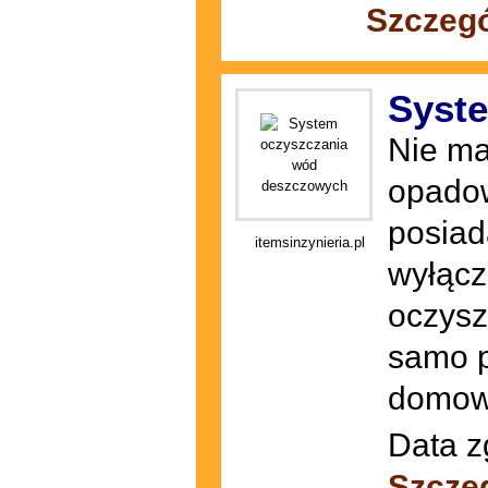
Szczegó
Syst
Nie ma
opadow
posiad
itemsinzynieria.pl
wyłącz
oczysz
samo p
domow
Data z
Szcze