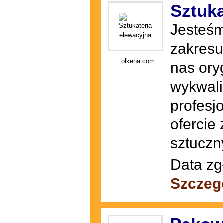
Sztuka
Jesteśm
zakresu 
olkena.com
nas ory
wykwalif
profesj
ofercie
sztuczn
Data zg
Szczeg