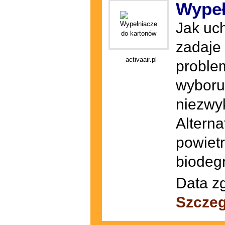
Wypeł
Jak uc
zadaje
activaair.pl
proble
wyboru 
niezwy
Alterna
powietr
biodeg
Data zg
Szczeg