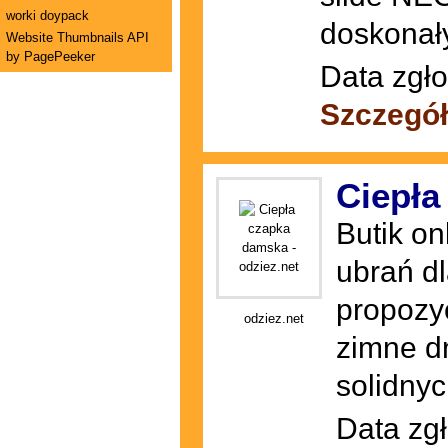
worki doypack
doskonał
Website Thumbnails API
by PagePeeker
Data zgło
Szczegół
Ciepła
Butik on
ubrań d
propozy
odziez.net
zimne d
solidnyc
Data zgł