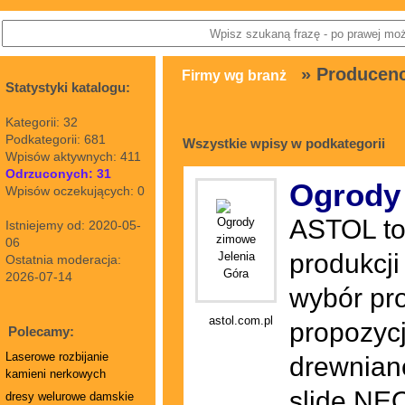
» Producenc
Firmy wg branż
Statystyki katalogu:
Kategorii: 32
Podkategorii: 681
Wszystkie wpisy w podkategorii
Wpisów aktywnych: 411
Odrzuconych: 31
Ogrody
Wpisów oczekujących: 0
ASTOL to 
Istniejemy od: 2020-05-
06
produkcji
Ostatnia moderacja:
2026-07-14
wybór pr
astol.com.pl
propozycj
Polecamy:
Laserowe rozbijanie
drewniane
kamieni nerkowych
slide NE
dresy welurowe damskie