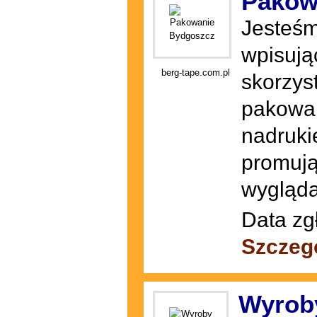
Pakow
Jesteśm
wpisują
berg-tape.com.pl
skorzys
pakowan
nadruki
promując
wygląda
Data zg
Szczeg
Wyroby