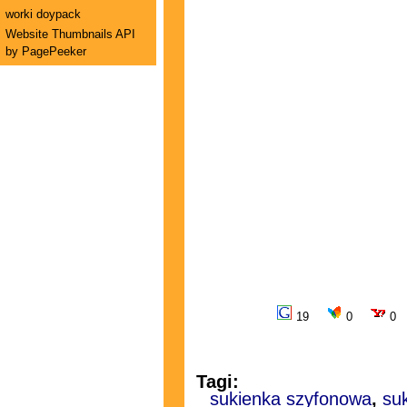
worki doypack
Website Thumbnails API
by PagePeeker
19
0
0
Tagi:
sukienka szyfonowa
,
suk