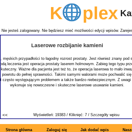
K
plex
Kat
Nie jesteś zalogowany. Nie będziesz mieć możliwości edycji wpisów.
Zarejes
NEMITEC
takich 
zapewni
specja
synonimem
Strona główna
Zaloguj się
Jak dodać wpis
Nasze