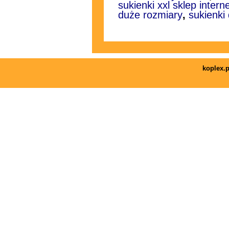
sukienki xxl sklep inter
duże rozmiary
,
sukienki
koplex.p