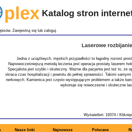
lex
Katalog stron intern
wpisów.
Zarejestruj się
lub
zaloguj
.
Laserowe rozbijani
Jedna z uciążliwych, męskich przypadłości to łagodny rozrost pro
Najnowocześniejszą metodą leczenia jest operacja prostaty laserem ho
Specjalista jest szybki i skuteczny. Ważne dla pacjenta jest też to, że
skraca czas hospitalizacji i powrotu do pełnej sprawności. Takimi samymi
nerkowych. Kamienica jest często występującym problemem a także bardz
wykonuje się nowoczesne i skuteczne la
Wyświetleń: 19374 / Kliknię
s
Nasze linki
Najnowsze
Polecane
R