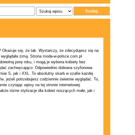
Szukaj
Okazuje się, że tak. Wystarczy, że zdecydujesz się na
 wyglądała zimą. Strona moda-w-polsce.com.pl
owolną porę roku, i mogą je wybiera kobiety bez
lądać zachwycająco. Odpowiednio dobrana szyfonowa
ar S, jak i XXL. To absolutny skarb w szafie każdej
, jeżeli potrzebujesz codziennie świetnie wyglądać. To,
ie czytając wpisy na tej stronie internetowej.
kże różne stylizacje dla kobiet noszących małe, jak i