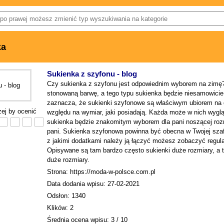
ka
Sukienka z szyfonu - blog
Czy sukienka z szyfonu jest odpowiednim wyborem na zimę? 
stonowaną barwę, a tego typu sukienka będzie niesamowicie
zaznacza, że sukienki szyfonowe są właściwym ubiorem na d
iżej by ocenić
względu na wymiar, jaki posiadają. Każda może w nich wyg
sukienka będzie znakomitym wyborem dla pani noszącej rozmi
pani. Sukienka szyfonowa powinna być obecna w Twojej szafie
z jakimi dodatkami należy ją łączyć możesz zobaczyć regularn
Opisywane są tam bardzo często sukienki duże rozmiary, a ta
duże rozmiary.
Strona: https://moda-w-polsce.com.pl
Data dodania wpisu: 27-02-2021
Odsłon: 1340
Klików: 2
Średnia ocena wpisu: 3 / 10