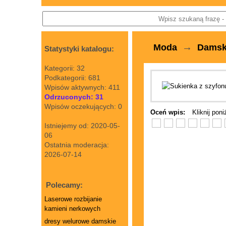
→
Moda
Dams
Statystyki katalogu:
Kategorii: 32
Podkategorii: 681
Wpisów aktywnych: 411
Odrzuconych: 31
Wpisów oczekujących: 0
Oceń wpis:
Kliknij pon
Istniejemy od: 2020-05-
06
Ostatnia moderacja:
2026-07-14
Polecamy:
Laserowe rozbijanie
kamieni nerkowych
dresy welurowe damskie