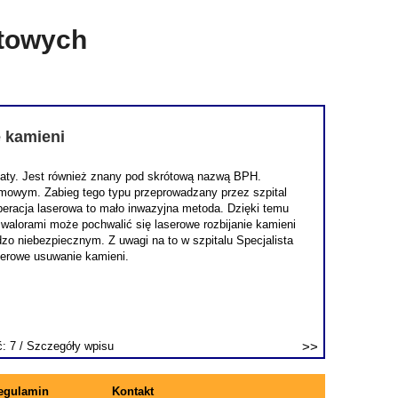
etowych
e kamieni
staty. Jest również znany pod skrótową nazwą BPH.
lmowym. Zabieg tego typu przeprowadzany przez szpital
 operacja laserowa to mało inwazyjna metoda. Dzięki temu
 walorami może pochwalić się laserowe rozbijanie kamieni
o niebezpiecznym. Z uwagi na to w szpitalu Specjalista
serowe usuwanie kamieni.
ć: 7 /
Szczegóły wpisu
egulamin
Kontakt