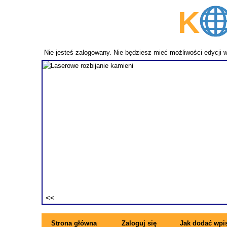
K
p
Nie jesteś zalogowany. Nie będziesz mieć możliwości edycji 
fundament
ezwykle
ne pręty z
rzymujesz
ę się z
Strona główna
Zaloguj się
Jak dodać wpi